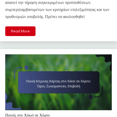
απαιτεί την τήρηση συγκεκριμένων προϋποθέσεων,
συμπεριλαμβανομένων των κριτηρίων επιλεξιμότητας και των
προθεσμιών υποβολής. Πρέπει να ακολουθηθεί
Read More
Ποινές στο Χόκεϊ σε Χόρτο