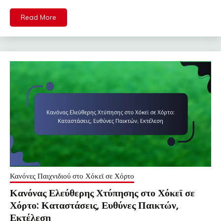
Read More
Κανόνες Παιχνιδιού στο Χόκεϊ σε Χόρτο
Κανόνας Ελεύθερης Χτύπησης στο Χόκεϊ σε
Χόρτο: Καταστάσεις, Ευθύνες Παικτών,
Εκτέλεση