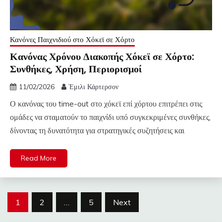
Κανόνες Παιχνιδιού στο Χόκεϊ σε Χόρτο
Κανόνας Χρόνου Διακοπής Χόκεϊ σε Χόρτο:
Συνθήκες, Χρήση, Περιορισμοί
11/02/2026
Έμιλι Κάρτερσον
Ο κανόνας του time-out στο χόκεϊ επί χόρτου επιτρέπει στις
ομάδες να σταματούν το παιχνίδι υπό συγκεκριμένες συνθήκες,
δίνοντας τη δυνατότητα για στρατηγικές συζητήσεις και
Read More
Posts
1
2
…
5
Next
pagination