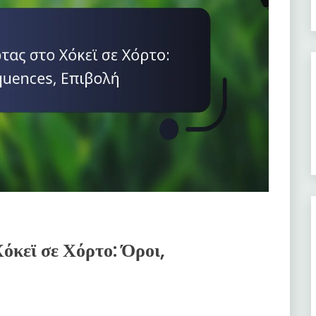
όκεϊ σε Χόρτο: Όροι,