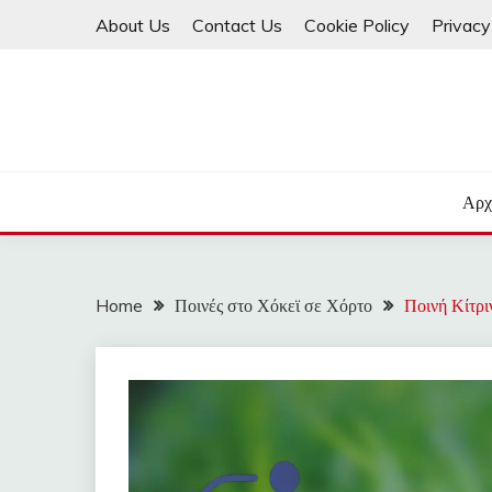
Skip
About Us
Contact Us
Cookie Policy
Privacy
to
content
Αρχ
Home
Ποινές στο Χόκεϊ σε Χόρτο
Ποινή Κίτρι