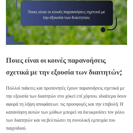
Ποιες είναι οι κοινές παρανοήσεις
σχετικά με την εξουσία των διαιτητών;
Πολλοί παίκτες και προπονητές έχουν παρανοήσεις σχετικά με
την εξουσία των διαιτητών στο χόκεϊ επί χόρτου, ιδιαίτερα όσον
αφορά τη λήψη αποφάσεων, τις προσφυγές και την επιβολή. Η
κατανόηση αυτών των μύθων μπορεί να διευκρινίσει τον ρόλο
των διαιτητών και να βελτιώσει τη συνολική εμπειρία του
παιχνιδιού.