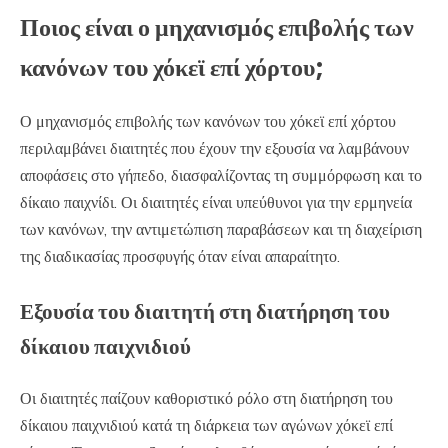
Ποιος είναι ο μηχανισμός επιβολής των
κανόνων του χόκεϊ επί χόρτου;
Ο μηχανισμός επιβολής των κανόνων του χόκεϊ επί χόρτου
περιλαμβάνει διαιτητές που έχουν την εξουσία να λαμβάνουν
αποφάσεις στο γήπεδο, διασφαλίζοντας τη συμμόρφωση και το
δίκαιο παιχνίδι. Οι διαιτητές είναι υπεύθυνοι για την ερμηνεία
των κανόνων, την αντιμετώπιση παραβάσεων και τη διαχείριση
της διαδικασίας προσφυγής όταν είναι απαραίτητο.
Εξουσία του διαιτητή στη διατήρηση του
δίκαιου παιχνιδιού
Οι διαιτητές παίζουν καθοριστικό ρόλο στη διατήρηση του
δίκαιου παιχνιδιού κατά τη διάρκεια των αγώνων χόκεϊ επί