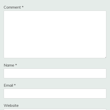
Comment
*
Name
*
Email
*
Website