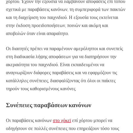
χόρτου. Έχουν την εξουσία να λαμβάνουν αποφάσεις επί τόπου
σχετικά με παραβάσεις κανόνων, τη συμπεριφορά των παικτών
και τη διαχείριση του παιχνιδιού. Η εξουσία τους εκτείνεται
στην έκδοση προειδοποιήσεων, ποινών και ακόμη και
αποβολών όταν είναι απαραίτητο.
Οι διαιτητές πρέπει να παραμένουν αμερόληπτοι και συνεπείς
στη διαδικασία λήψης αποφάσεων για να διατηρήσουν την
ακεραιότητα του παιχνιδιού. Είναι εκπαιδευμένοι να
αναγνωρίζουν διάφορες παραβάσεις και να εφαρμόζουν τις
κατάλληλες συνέπειες, διασφαλίζοντας ότι όλοι οι παίκτες
τηρούν τους καθορισμένους κανόνες.
Συνέπειες παραβάσεων κανόνων
Οι παραβάσεις κανόνων
στο χόκεϊ
επί χόρτου μπορεί να
οδηγήσουν σε πολλές συνέπειες που επηρεάζουν τόσο τους