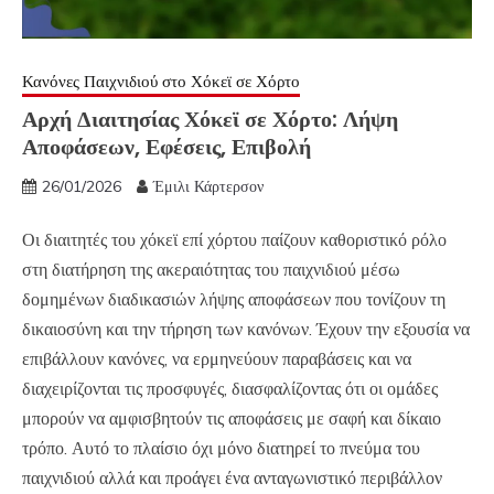
Κανόνες Παιχνιδιού στο Χόκεϊ σε Χόρτο
Αρχή Διαιτησίας Χόκεϊ σε Χόρτο: Λήψη
Αποφάσεων, Εφέσεις, Επιβολή
26/01/2026
Έμιλι Κάρτερσον
Οι διαιτητές του χόκεϊ επί χόρτου παίζουν καθοριστικό ρόλο
στη διατήρηση της ακεραιότητας του παιχνιδιού μέσω
δομημένων διαδικασιών λήψης αποφάσεων που τονίζουν τη
δικαιοσύνη και την τήρηση των κανόνων. Έχουν την εξουσία να
επιβάλλουν κανόνες, να ερμηνεύουν παραβάσεις και να
διαχειρίζονται τις προσφυγές, διασφαλίζοντας ότι οι ομάδες
μπορούν να αμφισβητούν τις αποφάσεις με σαφή και δίκαιο
τρόπο. Αυτό το πλαίσιο όχι μόνο διατηρεί το πνεύμα του
παιχνιδιού αλλά και προάγει ένα ανταγωνιστικό περιβάλλον