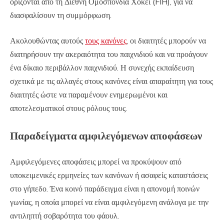
ορίζονται από τη Διεθνή Ομοσπονδία Χόκεϊ (FIH), για να
διασφαλίσουν τη συμμόρφωση.
Ακολουθώντας αυτούς
τους κανόνες
, οι διαιτητές μπορούν να
διατηρήσουν την ακεραιότητα του παιχνιδιού και να προάγουν
ένα δίκαιο περιβάλλον παιχνιδιού. Η συνεχής εκπαίδευση
σχετικά με τις αλλαγές στους κανόνες είναι απαραίτητη για τους
διαιτητές ώστε να παραμένουν ενημερωμένοι και
αποτελεσματικοί στους ρόλους τους.
Παραδείγματα αμφιλεγόμενων αποφάσεων
Αμφιλεγόμενες αποφάσεις μπορεί να προκύψουν από
υποκειμενικές ερμηνείες των κανόνων ή ασαφείς καταστάσεις
στο γήπεδο. Ένα κοινό παράδειγμα είναι η απονομή ποινών
γωνίας, η οποία μπορεί να είναι αμφιλεγόμενη ανάλογα με την
αντιληπτή σοβαρότητα του φάουλ.