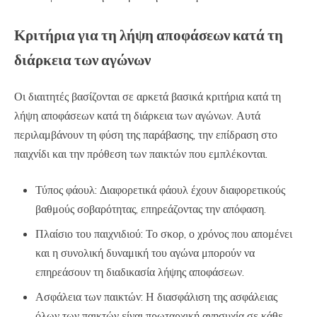
Κριτήρια για τη λήψη αποφάσεων κατά τη
διάρκεια των αγώνων
Οι διαιτητές βασίζονται σε αρκετά βασικά κριτήρια κατά τη
λήψη αποφάσεων κατά τη διάρκεια των αγώνων. Αυτά
περιλαμβάνουν τη φύση της παράβασης, την επίδραση στο
παιχνίδι και την πρόθεση των παικτών που εμπλέκονται.
Τύπος φάουλ: Διαφορετικά φάουλ έχουν διαφορετικούς
βαθμούς σοβαρότητας, επηρεάζοντας την απόφαση.
Πλαίσιο του παιχνιδιού: Το σκορ, ο χρόνος που απομένει
και η συνολική δυναμική του αγώνα μπορούν να
επηρεάσουν τη διαδικασία λήψης αποφάσεων.
Ασφάλεια των παικτών: Η διασφάλιση της ασφάλειας
όλων των παικτών είναι πρωταρχική ανησυχία σε κάθε