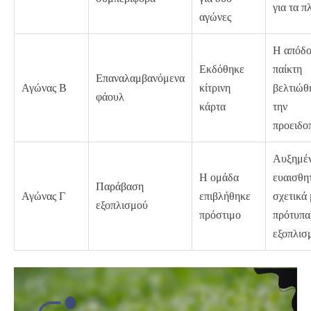
για τα π
αγώνες
Η απόδο
Εκδόθηκε
παίκτη
Επαναλαμβανόμενα
Αγώνας Β
κίτρινη
βελτιώθ
φάουλ
κάρτα
την
προειδο
Αυξημέ
Η ομάδα
ευαισθη
Παράβαση
Αγώνας Γ
επιβλήθηκε
σχετικά 
εξοπλισμού
πρόστιμο
πρότυπα
εξοπλισ