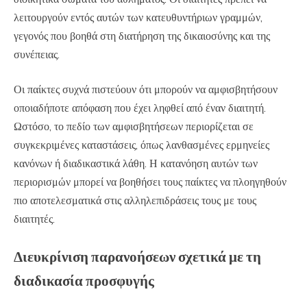
λειτουργούν εντός αυτών των κατευθυντήριων γραμμών,
γεγονός που βοηθά στη διατήρηση της δικαιοσύνης και της
συνέπειας.
Οι παίκτες συχνά πιστεύουν ότι μπορούν να αμφισβητήσουν
οποιαδήποτε απόφαση που έχει ληφθεί από έναν διαιτητή.
Ωστόσο, το πεδίο των αμφισβητήσεων περιορίζεται σε
συγκεκριμένες καταστάσεις, όπως λανθασμένες ερμηνείες
κανόνων ή διαδικαστικά λάθη. Η κατανόηση αυτών των
περιορισμών μπορεί να βοηθήσει τους παίκτες να πλοηγηθούν
πιο αποτελεσματικά στις αλληλεπιδράσεις τους με τους
διαιτητές.
Διευκρίνιση παρανοήσεων σχετικά με τη
διαδικασία προσφυγής