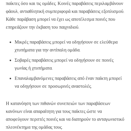
παίκτες όσο και τις ομάδες. Κοινές παραβάσεις περιλαμβάνουν
φάουλ, αντιαθλητική συμπεριφορά και παραβάσεις εξοπλισμού.
Κάθε παράβαση μπορεί να έχει ως αποτέλεσμα ποινές που
επηρεάζουν την έκβαση του παιχνιδιού.
Μικρές παραβάσεις μπορεί να οδηγήσουν σε ελεύθερα
χτυπήματα για την αντίπαλη ομάδα.
Σοβαρές παραβάσεις μπορεί να οδηγήσουν σε ποινές
γωνίας ή χτυπήματα.
Επαναλαμβανόμενες παραβάσεις από έναν παίκτη μπορεί
να οδηγήσουν σε προσωρινές αναστολές.
Η κατανόηση των πιθανών συνεπειών των παραβάσεων
κανόνων είναι απαραίτητη για τους παίκτες ώστε να
αποφεύγουν περιττές ποινές και να διατηρούν το ανταγωνιστικό
πλεονέκτημα της ομάδας τους.