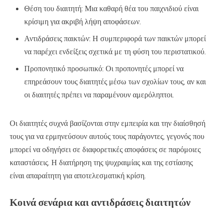
Θέση του διαιτητή: Μια καθαρή θέα του παιχνιδιού είναι
κρίσιμη για ακριβή λήψη αποφάσεων.
Αντιδράσεις παικτών: Η συμπεριφορά των παικτών μπορεί
να παρέχει ενδείξεις σχετικά με τη φύση του περιστατικού.
Προπονητικό προσωπικό: Οι προπονητές μπορεί να
επηρεάσουν τους διαιτητές μέσω των σχολίων τους, αν και
οι διαιτητές πρέπει να παραμένουν αμερόληπτοι.
Οι διαιτητές συχνά βασίζονται στην εμπειρία και την διαίσθησή
τους για να ερμηνεύσουν αυτούς τους παράγοντες, γεγονός που
μπορεί να οδηγήσει σε διαφορετικές αποφάσεις σε παρόμοιες
καταστάσεις. Η διατήρηση της ψυχραιμίας και της εστίασης
είναι απαραίτητη για αποτελεσματική κρίση.
Κοινά σενάρια και αντιδράσεις διαιτητών