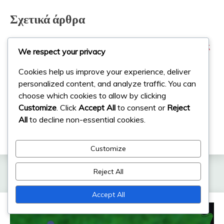
Σχετικά άρθρα
Ποινή Αντιαθλητικής Συμπεριφοράς στο Χόκεϊ σε Χόρτο:
We respect your privacy
Παραδείγματα, Επιβολή, Συνεquences
Cookies help us improve your experience, deliver
Ποινή Κίτρινης Κάρτας στο Χόκεϊ σε Χόρτο: Όροι,
personalized content, and analyze traffic. You can
Συνεquences, Επιβολή
choose which cookies to allow by clicking
Customize
. Click
Accept All
to consent or
Reject
Γιορτές Σκοραρίσματος Χόκεϊ σε Χόρτο: Κανονισμοί,
All
to decline non-essential cookies.
Παραδόσεις, Επιπτώσεις
Customize
Related Posts
Reject All
Accept All