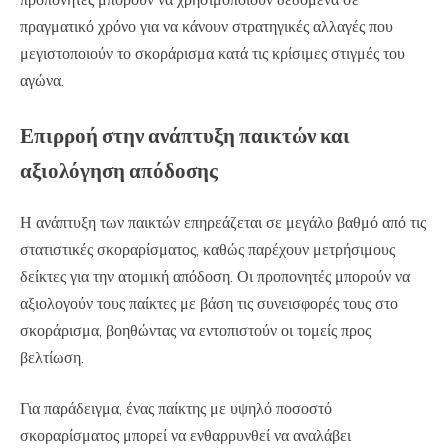
πραγματικό χρόνο για να κάνουν στρατηγικές αλλαγές που
μεγιστοποιούν το σκοράρισμα κατά τις κρίσιμες στιγμές του
αγώνα.
Επιρροή στην ανάπτυξη παικτών και
αξιολόγηση απόδοσης
Η ανάπτυξη των παικτών επηρεάζεται σε μεγάλο βαθμό από τις
στατιστικές σκοραρίσματος, καθώς παρέχουν μετρήσιμους
δείκτες για την ατομική απόδοση. Οι προπονητές μπορούν να
αξιολογούν τους παίκτες με βάση τις συνεισφορές τους στο
σκοράρισμα, βοηθώντας να εντοπιστούν οι τομείς προς
βελτίωση.
Για παράδειγμα, ένας παίκτης με υψηλό ποσοστό
σκοραρίσματος μπορεί να ενθαρρυνθεί να αναλάβει