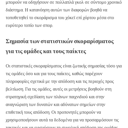
μπορούν να οδηγήσουν σε πολλαπλά γκολ σε σύντομο χρονικό
διάστημα. Η κατανόηση αυτών των διαφορών βοηθά να
τοποθετηθεί το σκοράρισμα του χόκεϊ επί χόρτου μέσα στο
ευρύτερο τοπίο των σπορ.
Σημασία των στατιστικών σκοραρίσματος
για τις ομάδες και τους παίκτες
Οι στατιστικές σκοραρίσματος είναι ζωτικής σημασίας τόσο για
τις ομάδες όσο και για τους παίκτες, καθώς παρέχουν
πληροφορίες σχετικά με την απόδοση και τις περιοχές προς
βελτίωση. Για τις ομάδες, αυτές οι μετρήσεις βοηθούν στη
στρατηγική σχεδίαση των πλάνων παιχνιδιού και στην
αναγνώριση των δυνατών και αδύνατων σημείων στην
επιθετική τους απόδοση. Οι προπονητές μπορούν να
χρησιμοποιήσουν αυτά τα δεδομένα για να προσαρμόσουν τις
τακτικές και να ενισχύσουν τη συνολική απόδοση της ομάδας.