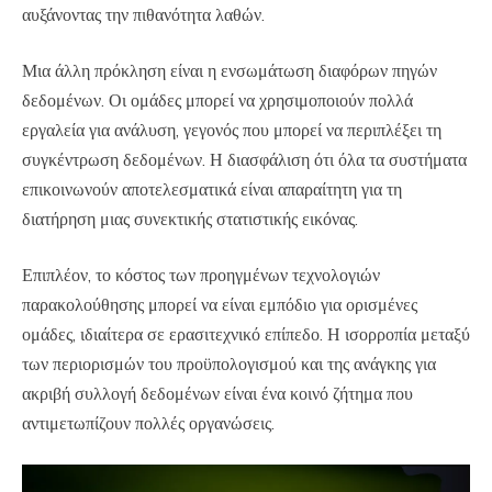
αυξάνοντας την πιθανότητα λαθών.
Μια άλλη πρόκληση είναι η ενσωμάτωση διαφόρων πηγών
δεδομένων. Οι ομάδες μπορεί να χρησιμοποιούν πολλά
εργαλεία για ανάλυση, γεγονός που μπορεί να περιπλέξει τη
συγκέντρωση δεδομένων. Η διασφάλιση ότι όλα τα συστήματα
επικοινωνούν αποτελεσματικά είναι απαραίτητη για τη
διατήρηση μιας συνεκτικής στατιστικής εικόνας.
Επιπλέον, το κόστος των προηγμένων τεχνολογιών
παρακολούθησης μπορεί να είναι εμπόδιο για ορισμένες
ομάδες, ιδιαίτερα σε ερασιτεχνικό επίπεδο. Η ισορροπία μεταξύ
των περιορισμών του προϋπολογισμού και της ανάγκης για
ακριβή συλλογή δεδομένων είναι ένα κοινό ζήτημα που
αντιμετωπίζουν πολλές οργανώσεις.