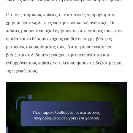
Για τους ατομικούς παίκτες, οι στατιστικές σκοραρίσματος
χρησιμεύουν ως δείκτες για την προσωπική ανάπτυξη. Οι
παίκτες μπορούν να αξιολογήσουν τις συνεισφορές τους στην
ομάδα και να θέσουν στόχους για βελτίωση με βάση τις
μετρήσεις σκοραρίσματος τους. Αυτή η προσέγγιση που
βασίζεται σε δεδομένα ενισχύει την υπευθυνότητα και
ενθαρρύνει τους παίκτες να τελειοποιήσουν τις δεξιότητες και
τις τεχνικές τους.