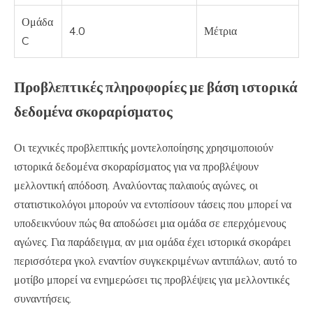
Ομάδα
4.0
Μέτρια
C
Προβλεπτικές πληροφορίες με βάση ιστορικά
δεδομένα σκοραρίσματος
Οι τεχνικές προβλεπτικής μοντελοποίησης χρησιμοποιούν
ιστορικά δεδομένα σκοραρίσματος για να προβλέψουν
μελλοντική απόδοση. Αναλύοντας παλαιούς αγώνες, οι
στατιστικολόγοι μπορούν να εντοπίσουν τάσεις που μπορεί να
υποδεικνύουν πώς θα αποδώσει μια ομάδα σε επερχόμενους
αγώνες. Για παράδειγμα, αν μια ομάδα έχει ιστορικά σκοράρει
περισσότερα γκολ εναντίον συγκεκριμένων αντιπάλων, αυτό το
μοτίβο μπορεί να ενημερώσει τις προβλέψεις για μελλοντικές
συναντήσεις.