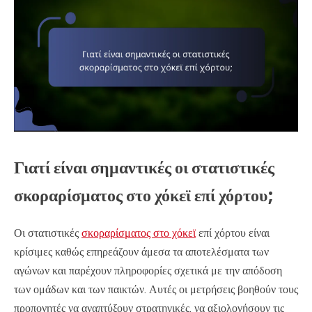
Γιατί είναι σημαντικές οι στατιστικές
σκοραρίσματος στο χόκεϊ επί χόρτου;
Οι στατιστικές
σκοραρίσματος στο χόκεϊ
επί χόρτου είναι
κρίσιμες καθώς επηρεάζουν άμεσα τα αποτελέσματα των
αγώνων και παρέχουν πληροφορίες σχετικά με την απόδοση
των ομάδων και των παικτών. Αυτές οι μετρήσεις βοηθούν τους
προπονητές να αναπτύξουν στρατηγικές, να αξιολογήσουν τις