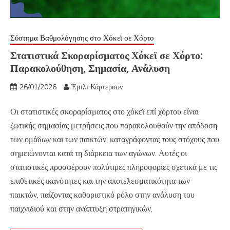
Σύστημα Βαθμολόγησης στο Χόκεϊ σε Χόρτο
Στατιστικά Σκοραρίσματος Χόκεϊ σε Χόρτο:
Παρακολούθηση, Σημασία, Ανάλυση
26/01/2026
Έμιλι Κάρτερσον
Οι στατιστικές σκοραρίσματος στο χόκεϊ επί χόρτου είναι
ζωτικής σημασίας μετρήσεις που παρακολουθούν την απόδοση
των ομάδων και των παικτών, καταγράφοντας τους στόχους που
σημειώνονται κατά τη διάρκεια των αγώνων. Αυτές οι
στατιστικές προσφέρουν πολύτιρες πληροφορίες σχετικά με τις
επιθετικές ικανότητες και την αποτελεσματικότητα των
παικτών, παίζοντας καθοριστικό ρόλο στην ανάλυση του
παιχνιδιού και στην ανάπτυξη στρατηγικών.