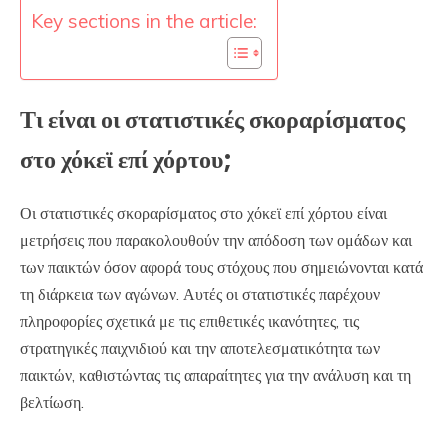
Key sections in the article:
Τι είναι οι στατιστικές σκοραρίσματος
στο χόκεϊ επί χόρτου;
Οι στατιστικές σκοραρίσματος στο χόκεϊ επί χόρτου είναι
μετρήσεις που παρακολουθούν την απόδοση των ομάδων και
των παικτών όσον αφορά τους στόχους που σημειώνονται κατά
τη διάρκεια των αγώνων. Αυτές οι στατιστικές παρέχουν
πληροφορίες σχετικά με τις επιθετικές ικανότητες, τις
στρατηγικές παιχνιδιού και την αποτελεσματικότητα των
παικτών, καθιστώντας τις απαραίτητες για την ανάλυση και τη
βελτίωση.