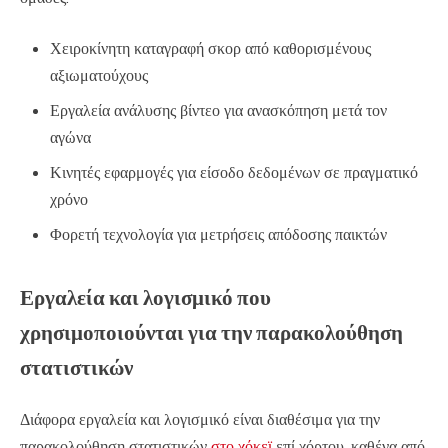
Χειροκίνητη καταγραφή σκορ από καθορισμένους
αξιωματούχους
Εργαλεία ανάλυσης βίντεο για ανασκόπηση μετά τον
αγώνα
Κινητές εφαρμογές για είσοδο δεδομένων σε πραγματικό
χρόνο
Φορετή τεχνολογία για μετρήσεις απόδοσης παικτών
Εργαλεία και λογισμικό που
χρησιμοποιούνται για την παρακολούθηση
στατιστικών
Διάφορα εργαλεία και λογισμικό είναι διαθέσιμα για την
παρακολούθηση στατιστικών
στο χόκεϊ
επί χόρτου, καθένα από