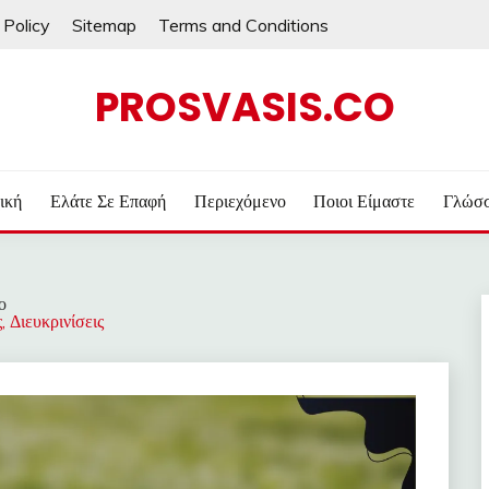
 Policy
Sitemap
Terms and Conditions
PROSVASIS.CO
ική
Ελάτε Σε Επαφή
Περιεχόμενο
Ποιοι Είμαστε
Γλώσ
ο
 Διευκρινίσεις