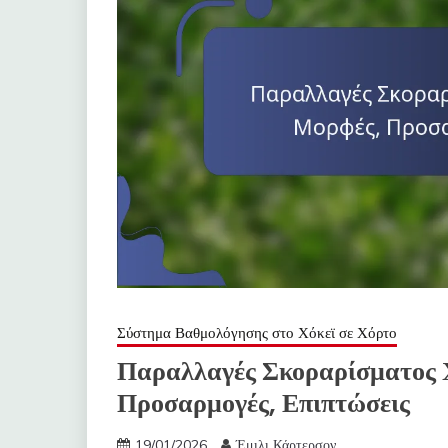
Σύστημα Βαθμολόγησης στο Χόκεϊ σε Χόρτο
Παραλλαγές Σκοραρίσματος Χ
Προσαρμογές, Επιπτώσεις
19/01/2026
Έμιλι Κάρτερσον