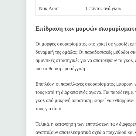
Νοκ Άουτ
1 πόντος ανά γκολ
Επίδραση των μορφών σκοραρίσματο
Οι μορφές σκοραρίσματος στο χόκεϊ σε γρασίδι επη
δυναμική της ομάδας. Οι παραδοσιακές μέθοδοι σκ
αμυντικές στρατηγικές για να αποτρέψουν τα γκολ,
πιο επιθετική προσέγγιση.
Επιπλέον, οι παραλλαγές σκοραρίσματος μπορούν ν
τους κατά τη διάρκεια ενός αγώνα. Για παράδειγμα,
γκολ από μακρινή απόσταση μπορεί να ενθαρρύνει 
τους για σουτ.
Τελικά, η κατανόηση των επιπτώσεων των διαφορε
αναπτύξουν αποτελεσματικά σχέδια παιχνιδιού και 