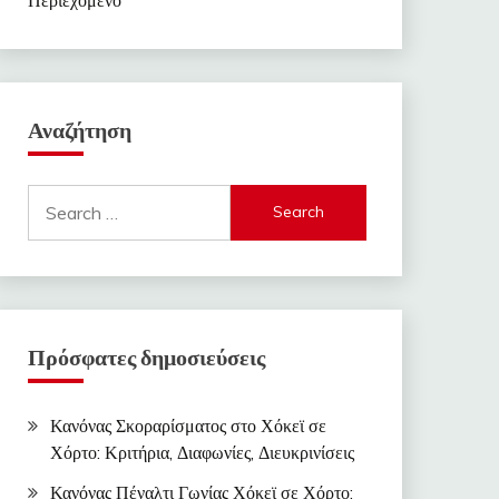
Αναζήτηση
Search
for:
Πρόσφατες δημοσιεύσεις
Κανόνας Σκοραρίσματος στο Χόκεϊ σε
Χόρτο: Κριτήρια, Διαφωνίες, Διευκρινίσεις
Κανόνας Πέναλτι Γωνίας Χόκεϊ σε Χόρτο: