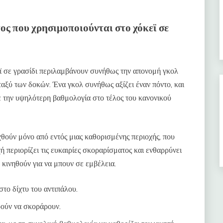
ς που χρησιμοποιούνται στο χόκεϊ σε
ϊ σε γρασίδι περιλαμβάνουν συνήθως την απονομή γκολ
ταξύ των δοκών. Ένα γκολ συνήθως αξίζει έναν πόντο, και
 την υψηλότερη βαθμολογία στο τέλος του κανονικού
χθούν μόνο από εντός μιας καθορισμένης περιοχής, που
ή περιορίζει τις ευκαιρίες σκοραρίσματος και ενθαρρύνει
α κινηθούν για να μπουν σε εμβέλεια.
στο δίχτυ του αντιπάλου.
ρούν να σκοράρουν.