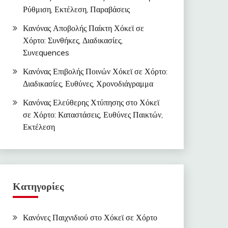
Ρύθμιση, Εκτέλεση, Παραβάσεις
Κανόνας Αποβολής Παίκτη Χόκεϊ σε
Χόρτο: Συνθήκες, Διαδικασίες,
Συνεquences
Κανόνας Επιβολής Ποινών Χόκεϊ σε Χόρτο:
Διαδικασίες, Ευθύνες, Χρονοδιάγραμμα
Κανόνας Ελεύθερης Χτύπησης στο Χόκεϊ
σε Χόρτο: Καταστάσεις, Ευθύνες Παικτών,
Εκτέλεση
Κατηγορίες
Κανόνες Παιχνιδιού στο Χόκεϊ σε Χόρτο